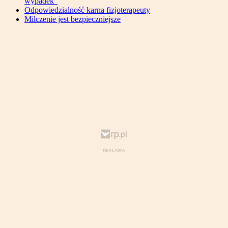
wypadek”
Odpowiedzialność karna fizjoterapeuty
Milczenie jest bezpieczniejsze