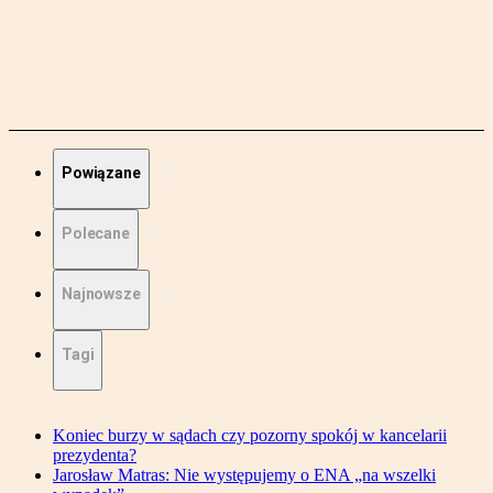
Powiązane
Polecane
Najnowsze
Tagi
Koniec burzy w sądach czy pozorny spokój w kancelarii
prezydenta?
Jarosław Matras: Nie występujemy o ENA „na wszelki