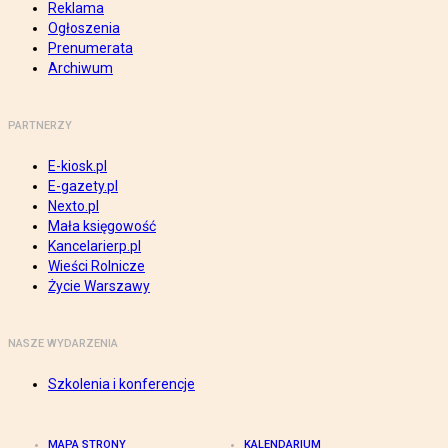
Reklama
Ogłoszenia
Prenumerata
Archiwum
PARTNERZY
E-kiosk.pl
E-gazety.pl
Nexto.pl
Mała księgowość
Kancelarierp.pl
Wieści Rolnicze
Życie Warszawy
NASZE WYDARZENIA
Szkolenia i konferencje
MAPA STRONY
KALENDARIUM