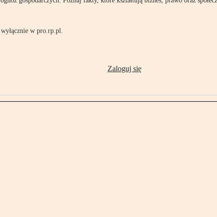
rognoz gospodarczych. Poznaj fakty, które kształtują biznes, prawo oraz społec
wyłącznie w pro.rp.pl.
Zaloguj się