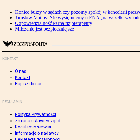
Koniec burzy w sądach czy pozorny spokój w kancelarii prezy
Jarosław Matras: Nie występujemy o ENA „na wszelki wypad
Odpowiedzialność karna fizjoterapeuty
Milczenie jest bezpieczniejsze
KONTAKT
O nas
Kontakt
Napisz do nas
REGULAMIN
Polityka Prywatności
Zmiana ustawień zgód
Regulamin serwisu
Informacje o nadawcy
Deklaracja dostępności