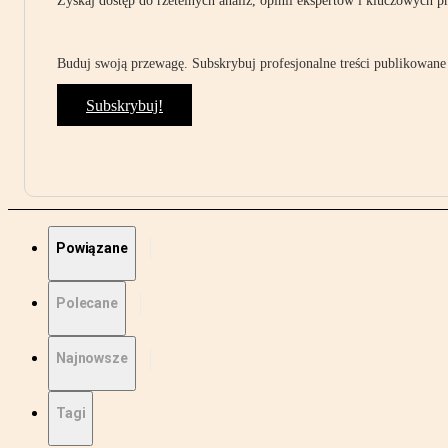
Zyskaj dostęp do rzetelnych analiz, opinii ekspertów i kluczowych p
Buduj swoją przewagę. Subskrybuj profesjonalne treści publikowane 
Subskrybuj!
Powiązane
Polecane
Najnowsze
Tagi