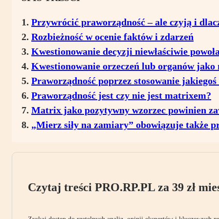
Przywrócić praworządność – ale czyją i dlac
Rozbieżność w ocenie faktów i zdarzeń
Kwestionowanie decyzji niewłaściwie powo
Kwestionowanie orzeczeń lub organów jako n
Praworządność poprzez stosowanie jakiegoś
Praworządność jest czy nie jest matrixem?
Matrix jako pozytywny wzorzec powinien za
„Mierz siły na zamiary” obowiązuje także p
Czytaj treści PRO.RP.PL za 39 zł mies