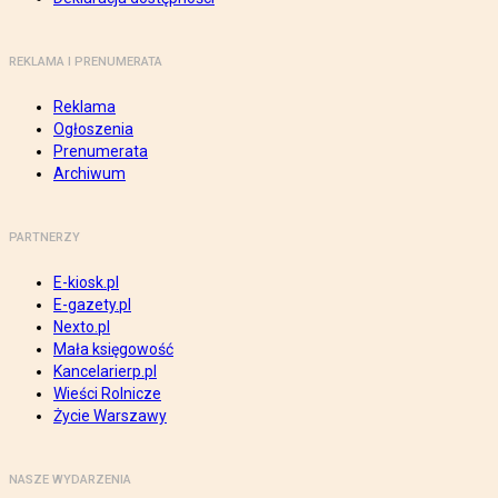
REKLAMA I PRENUMERATA
Reklama
Ogłoszenia
Prenumerata
Archiwum
PARTNERZY
E-kiosk.pl
E-gazety.pl
Nexto.pl
Mała księgowość
Kancelarierp.pl
Wieści Rolnicze
Życie Warszawy
NASZE WYDARZENIA