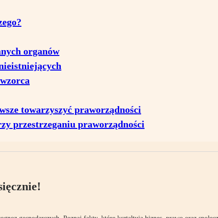
zego?
łanych organów
ieistniejących
 wzorca
wsze towarzyszyć praworządności
rzy przestrzeganiu praworządności
ięcznie!