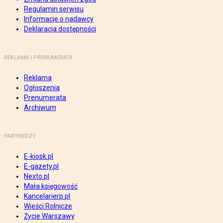
Regulamin serwisu
Informacje o nadawcy
Deklaracja dostępności
REKLAMA I PRENUMERATA
Reklama
Ogłoszenia
Prenumerata
Archiwum
PARTNERZY
E-kiosk.pl
E-gazety.pl
Nexto.pl
Mała księgowość
Kancelarierp.pl
Wieści Rolnicze
Życie Warszawy