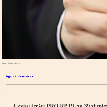
Foto: Adobe Stock
Agata Łukaszewicz
Czytaj treści PRO.RP.PL za 39 zł mies