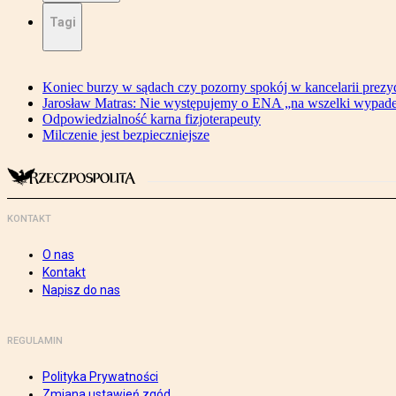
Tagi
Koniec burzy w sądach czy pozorny spokój w kancelarii prezy
Jarosław Matras: Nie występujemy o ENA „na wszelki wypad
Odpowiedzialność karna fizjoterapeuty
Milczenie jest bezpieczniejsze
KONTAKT
O nas
Kontakt
Napisz do nas
REGULAMIN
Polityka Prywatności
Zmiana ustawień zgód