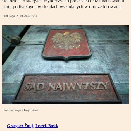
składzie, a o skargach wyborczych i protestach oraz finansowaniu
partii politycznych w składach wyłanianych w drodze losowania.
Publikacja:
29.01.2025 05:10
Foto: Fotorzepa / Jerzy Dudek
Grzegorz Żmij
,
Leszek Bosek