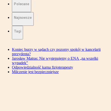
Polecane
Najnowsze
Tagi
Koniec burzy w sądach czy pozorny spokój w kancelarii
prezydenta?
Jarosław Matras: Nie występujemy o ENA „na wszelki
wypadek”
Odpowiedzialność karna fizjoterapeuty
Milczenie jest bezpieczniejsze