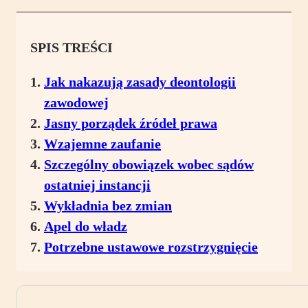
SPIS TREŚCI
Jak nakazują zasady deontologii
zawodowej
Jasny porządek źródeł prawa
Wzajemne zaufanie
Szczególny obowiązek wobec sądów
ostatniej instancji
Wykładnia bez zmian
Apel do władz
Potrzebne ustawowe rozstrzygnięcie