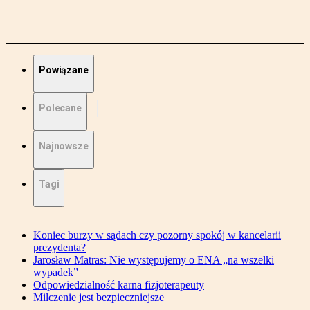
Powiązane
Polecane
Najnowsze
Tagi
Koniec burzy w sądach czy pozorny spokój w kancelarii
prezydenta?
Jarosław Matras: Nie występujemy o ENA „na wszelki
wypadek”
Odpowiedzialność karna fizjoterapeuty
Milczenie jest bezpieczniejsze