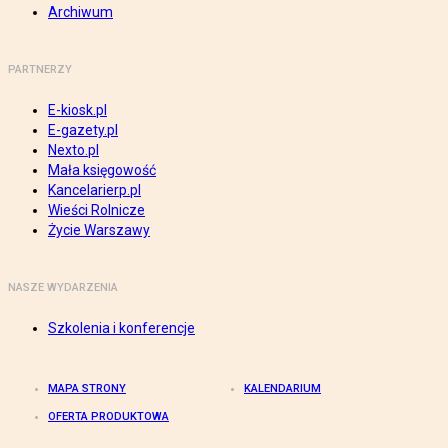
Archiwum
PARTNERZY
E-kiosk.pl
E-gazety.pl
Nexto.pl
Mała księgowość
Kancelarierp.pl
Wieści Rolnicze
Życie Warszawy
NASZE WYDARZENIA
Szkolenia i konferencje
MAPA STRONY
KALENDARIUM
OFERTA PRODUKTOWA