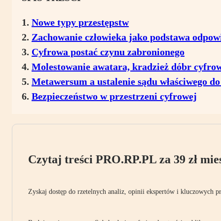
Nowe typy przestępstw
Zachowanie człowieka jako podstawa odpowi
Cyfrowa postać czynu zabronionego
Molestowanie awatara, kradzież dóbr cyfrow
Metawersum a ustalenie sądu właściwego do
Bezpieczeństwo w przestrzeni cyfrowej
Czytaj treści PRO.RP.PL za 39 zł mies
Zyskaj dostęp do rzetelnych analiz, opinii ekspertów i kluczowych p