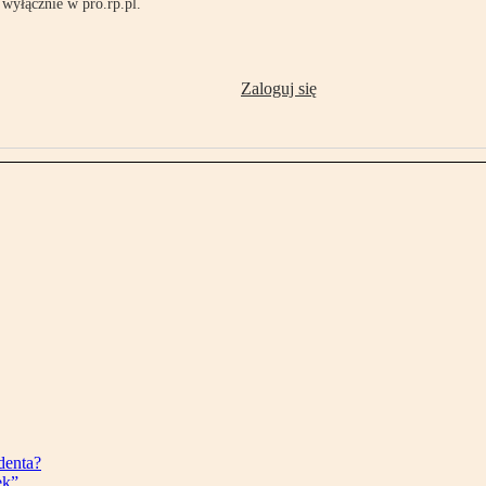
wyłącznie w pro.rp.pl.
Zaloguj się
denta?
ek”