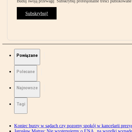
Buduj swoją przewagę. Subskrybuj profesjonalne treści publikowane 
Subskrybuj!
Powiązane
Polecane
Najnowsze
Tagi
Koniec burzy w sądach czy pozorny spokój w kancelarii prezy
Jarosław Matras: Nie występujemy o ENA „na wszelki wypad