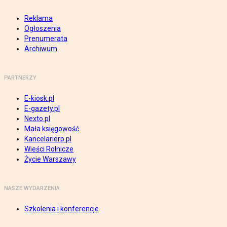
Reklama
Ogłoszenia
Prenumerata
Archiwum
PARTNERZY
E-kiosk.pl
E-gazety.pl
Nexto.pl
Mała księgowość
Kancelarierp.pl
Wieści Rolnicze
Życie Warszawy
NASZE WYDARZENIA
Szkolenia i konferencje