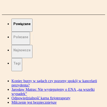
Powiązane
Polecane
Najnowsze
Tagi
Koniec burzy w sądach czy pozorny spokój w kancelarii
prezydenta?
Jarosław Matras: Nie występujemy o ENA „na wszelki
wypadek”
Odpowiedzialność karna fizjoterapeuty
Milczenie jest bezpieczniejsze