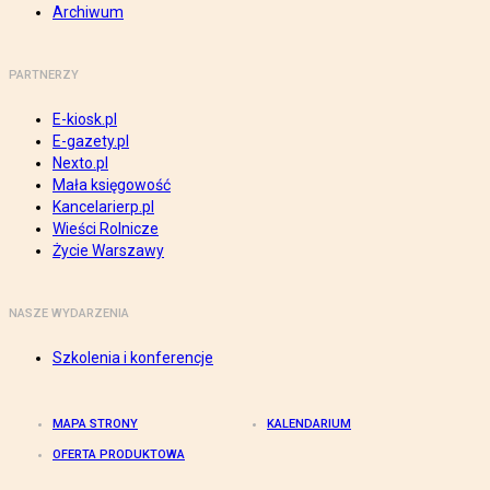
Archiwum
PARTNERZY
E-kiosk.pl
E-gazety.pl
Nexto.pl
Mała księgowość
Kancelarierp.pl
Wieści Rolnicze
Życie Warszawy
NASZE WYDARZENIA
Szkolenia i konferencje
MAPA STRONY
KALENDARIUM
OFERTA PRODUKTOWA