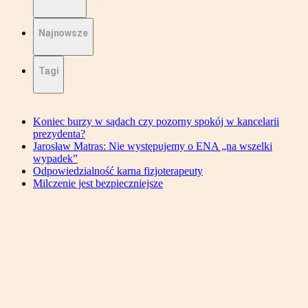
Najnowsze
Tagi
Koniec burzy w sądach czy pozorny spokój w kancelarii
prezydenta?
Jarosław Matras: Nie występujemy o ENA „na wszelki
wypadek”
Odpowiedzialność karna fizjoterapeuty
Milczenie jest bezpieczniejsze