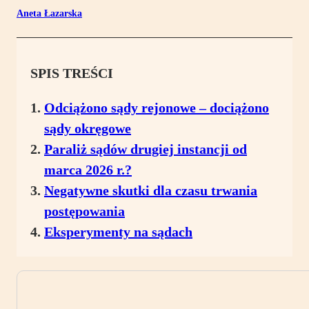
Aneta Łazarska
SPIS TREŚCI
Odciążono sądy rejonowe – dociążono
sądy okręgowe
Paraliż sądów drugiej instancji od
marca 2026 r.?
Negatywne skutki dla czasu trwania
postępowania
Eksperymenty na sądach