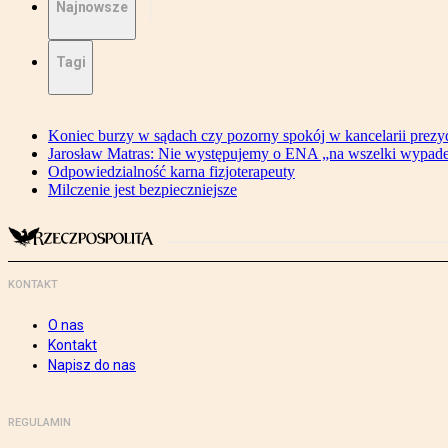
Najnowsze
Tagi
Koniec burzy w sądach czy pozorny spokój w kancelarii prezy
Jarosław Matras: Nie występujemy o ENA „na wszelki wypad
Odpowiedzialność karna fizjoterapeuty
Milczenie jest bezpieczniejsze
KONTAKT
O nas
Kontakt
Napisz do nas
REGULAMIN