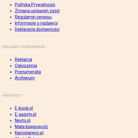
Polityka Prywatności
Zmiana ustawień zgód
Regulamin serwisu
Informacje o nadawcy
Deklaracja dostępności
REKLAMA I PRENUMERATA
Reklama
Ogłoszenia
Prenumerata
Archiwum
PARTNERZY
E-kiosk.pl
E-gazety.pl
Nexto.pl
Mała księgowość
Kancelarierp.pl