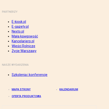
PARTNERZY
E-kiosk.pl
E-gazety.pl
Nexto.pl
Mała księgowość
Kancelarierp.pl
Wieści Rolnicze
Życie Warszawy
NASZE WYDARZENIA
Szkolenia i konferencje
MAPA STRONY
KALENDARIUM
OFERTA PRODUKTOWA