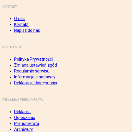
KONTAKT
O nas
Kontakt
Napisz do nas
REGULAMIN
Polityka Prywatności
Zmiana ustawień zgód
Regulamin serwisu
Informacje o nadawcy
Deklaracja dostępności
REKLAMA I PRENUMERATA
Reklama
Ogłoszenia
Prenumerata
Archiwum