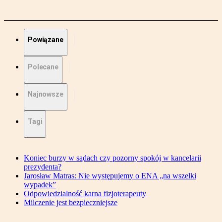
Powiązane
Polecane
Najnowsze
Tagi
Koniec burzy w sądach czy pozorny spokój w kancelarii
prezydenta?
Jarosław Matras: Nie występujemy o ENA „na wszelki
wypadek”
Odpowiedzialność karna fizjoterapeuty
Milczenie jest bezpieczniejsze