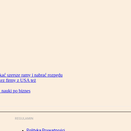
ać szersze ramy i nabrać rozpędu
zez firmy z USA też
d nauki po biznes
REGULAMIN
Polityka Prywatności