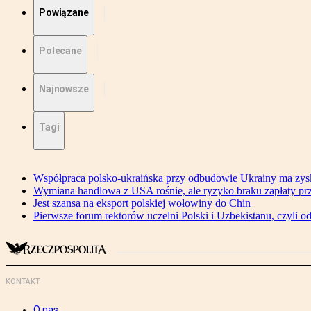
Powiązane
Polecane
Najnowsze
Tagi
Współpraca polsko-ukraińska przy odbudowie Ukrainy ma zysk
Wymiana handlowa z USA rośnie, ale ryzyko braku zapłaty pr
Jest szansa na eksport polskiej wołowiny do Chin
Pierwsze forum rektorów uczelni Polski i Uzbekistanu, czyli o
KONTAKT
O nas