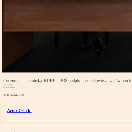
Porozumienie pomiędzy KUKE a BOŚ podpisali członkowie zarządów obu inst
KUKE.
Foto: KUKE/BOŚ
Artur Osiecki