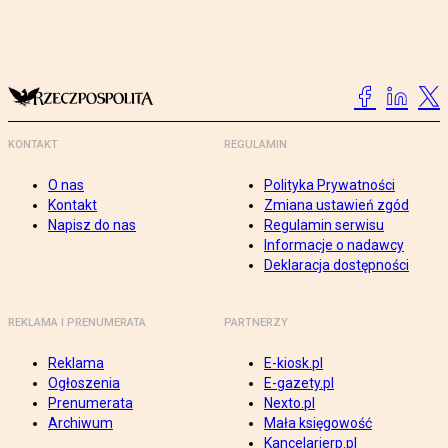
KONTAKT
REGULAMIN
O nas
Polityka Prywatności
Kontakt
Zmiana ustawień zgód
Napisz do nas
Regulamin serwisu
Informacje o nadawcy
Deklaracja dostępności
REKLAMA I PRENUMERATA
PARTNERZY
Reklama
E-kiosk.pl
Ogłoszenia
E-gazety.pl
Prenumerata
Nexto.pl
Archiwum
Mała księgowość
Kancelarierp.pl