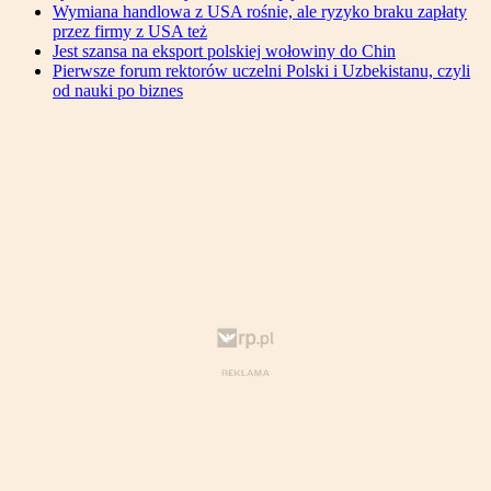
Wymiana handlowa z USA rośnie, ale ryzyko braku zapłaty
przez firmy z USA też
Jest szansa na eksport polskiej wołowiny do Chin
Pierwsze forum rektorów uczelni Polski i Uzbekistanu, czyli
od nauki po biznes