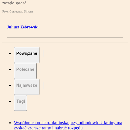
zaczęło spadać.
Foto: Comugnero Silvana
Juliusz Żebrowski
Powiązane
Polecane
Najnowsze
Tagi
Współpraca polsko-ukraińska przy odbudowie Ukrainy ma
zyskać szersze ramy i nabrać rozpędu