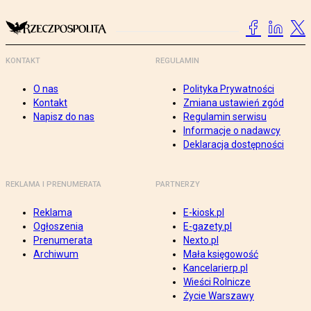
KONTAKT
REGULAMIN
O nas
Polityka Prywatności
Kontakt
Zmiana ustawień zgód
Napisz do nas
Regulamin serwisu
Informacje o nadawcy
Deklaracja dostępności
REKLAMA I PRENUMERATA
PARTNERZY
Reklama
E-kiosk.pl
Ogłoszenia
E-gazety.pl
Prenumerata
Nexto.pl
Archiwum
Mała księgowość
Kancelarierp.pl
Wieści Rolnicze
Życie Warszawy