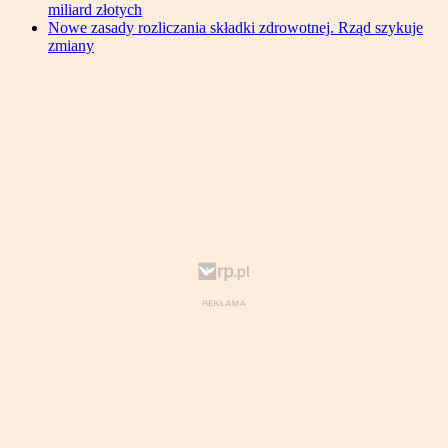
miliard złotych
Nowe zasady rozliczania składki zdrowotnej. Rząd szykuje
zmiany