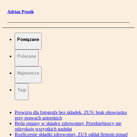
Adrian Prusik
Powiązane
Polecane
Najnowsze
Tagi
Prowizja dla fotografa bez składek. ZUS: brak obowiązku
przy prawach autorskich
Będą zmiany w składce zdrowotnej. Przedsiębiorcy nie
odzyskają wszystkich nadpłat
Rozliczenie składki zdrowotnej. ZUS oddał firmom ponad