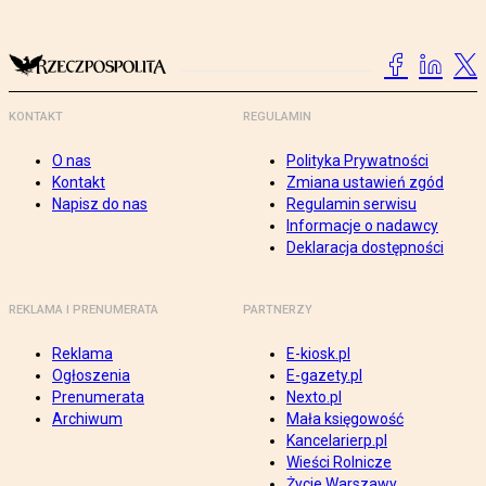
KONTAKT
REGULAMIN
O nas
Polityka Prywatności
Kontakt
Zmiana ustawień zgód
Napisz do nas
Regulamin serwisu
Informacje o nadawcy
Deklaracja dostępności
REKLAMA I PRENUMERATA
PARTNERZY
Reklama
E-kiosk.pl
Ogłoszenia
E-gazety.pl
Prenumerata
Nexto.pl
Archiwum
Mała księgowość
Kancelarierp.pl
Wieści Rolnicze
Życie Warszawy