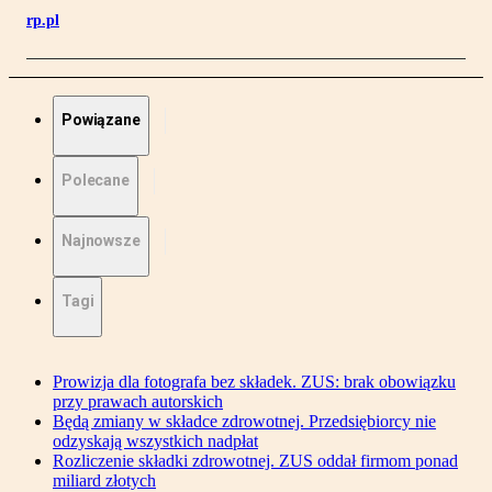
rp.pl
Powiązane
Polecane
Najnowsze
Tagi
Prowizja dla fotografa bez składek. ZUS: brak obowiązku
przy prawach autorskich
Będą zmiany w składce zdrowotnej. Przedsiębiorcy nie
odzyskają wszystkich nadpłat
Rozliczenie składki zdrowotnej. ZUS oddał firmom ponad
miliard złotych