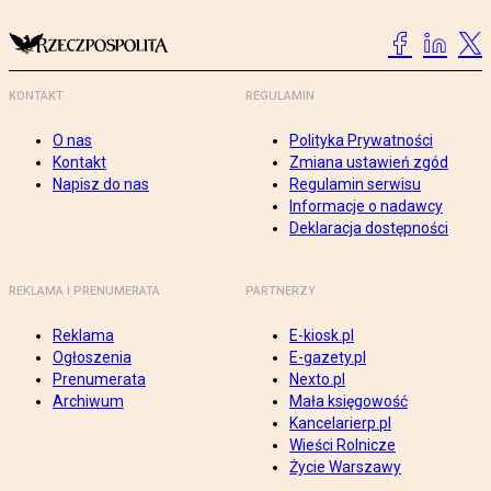
KONTAKT
REGULAMIN
O nas
Polityka Prywatności
Kontakt
Zmiana ustawień zgód
Napisz do nas
Regulamin serwisu
Informacje o nadawcy
Deklaracja dostępności
REKLAMA I PRENUMERATA
PARTNERZY
Reklama
E-kiosk.pl
Ogłoszenia
E-gazety.pl
Prenumerata
Nexto.pl
Archiwum
Mała księgowość
Kancelarierp.pl
Wieści Rolnicze
Życie Warszawy