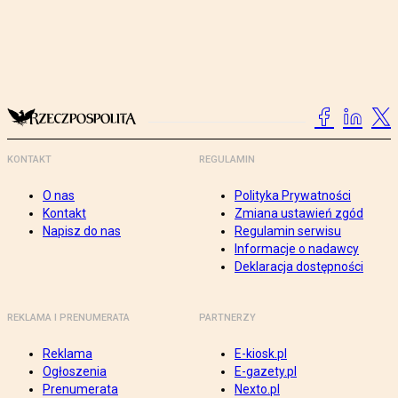
KONTAKT
REGULAMIN
O nas
Polityka Prywatności
Kontakt
Zmiana ustawień zgód
Napisz do nas
Regulamin serwisu
Informacje o nadawcy
Deklaracja dostępności
REKLAMA I PRENUMERATA
PARTNERZY
Reklama
E-kiosk.pl
Ogłoszenia
E-gazety.pl
Prenumerata
Nexto.pl