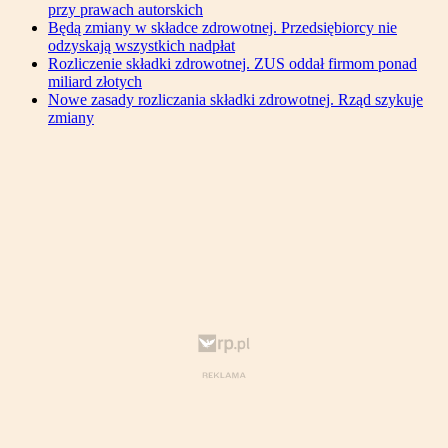
przy prawach autorskich
Będą zmiany w składce zdrowotnej. Przedsiębiorcy nie
odzyskają wszystkich nadpłat
Rozliczenie składki zdrowotnej. ZUS oddał firmom ponad
miliard złotych
Nowe zasady rozliczania składki zdrowotnej. Rząd szykuje
zmiany