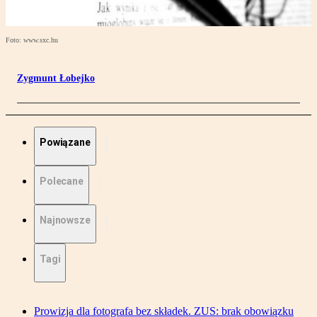
Foto: www.sxc.hu
Zygmunt Łobejko
Powiązane
Polecane
Najnowsze
Tagi
Prowizja dla fotografa bez składek. ZUS: brak obowiązku