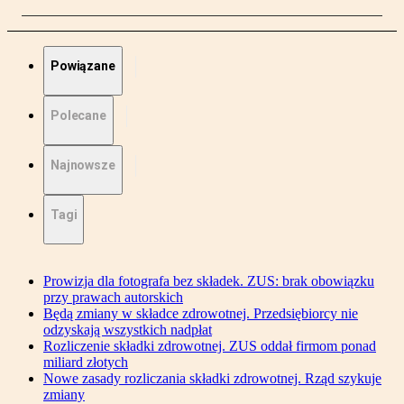
Powiązane
Polecane
Najnowsze
Tagi
Prowizja dla fotografa bez składek. ZUS: brak obowiązku
przy prawach autorskich
Będą zmiany w składce zdrowotnej. Przedsiębiorcy nie
odzyskają wszystkich nadpłat
Rozliczenie składki zdrowotnej. ZUS oddał firmom ponad
miliard złotych
Nowe zasady rozliczania składki zdrowotnej. Rząd szykuje
zmiany