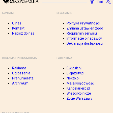
KONTAKT
REGULAMIN
O nas
Polityka Prywatności
Kontakt
Zmiana ustawień zgód
Napisz do nas
Regulamin serwisu
Informacje o nadawcy
Deklaracja dostępności
REKLAMA I PRENUMERATA
PARTNERZY
Reklama
E-kiosk.pl
Ogłoszenia
E-gazety.pl
Prenumerata
Nexto.pl
Archiwum
Mała księgowość
Kancelarierp.pl
Wieści Rolnicze
Życie Warszawy
NASZE WYDARZENIA