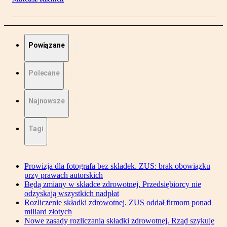
Powiązane
Polecane
Najnowsze
Tagi
Prowizja dla fotografa bez składek. ZUS: brak obowiązku
przy prawach autorskich
Będą zmiany w składce zdrowotnej. Przedsiębiorcy nie
odzyskają wszystkich nadpłat
Rozliczenie składki zdrowotnej. ZUS oddał firmom ponad
miliard złotych
Nowe zasady rozliczania składki zdrowotnej. Rząd szykuje