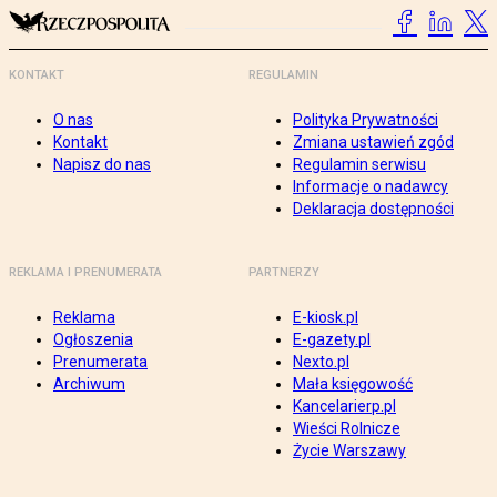
KONTAKT
REGULAMIN
O nas
Polityka Prywatności
Kontakt
Zmiana ustawień zgód
Napisz do nas
Regulamin serwisu
Informacje o nadawcy
Deklaracja dostępności
REKLAMA I PRENUMERATA
PARTNERZY
Reklama
E-kiosk.pl
Ogłoszenia
E-gazety.pl
Prenumerata
Nexto.pl
Archiwum
Mała księgowość
Kancelarierp.pl
Wieści Rolnicze
Życie Warszawy