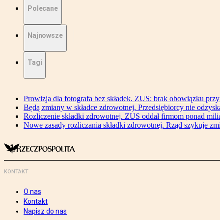
Polecane
Najnowsze
Tagi
Prowizja dla fotografa bez składek. ZUS: brak obowiązku przy
Będą zmiany w składce zdrowotnej. Przedsiębiorcy nie odzyska
Rozliczenie składki zdrowotnej. ZUS oddał firmom ponad mili
Nowe zasady rozliczania składki zdrowotnej. Rząd szykuje zm
KONTAKT
O nas
Kontakt
Napisz do nas