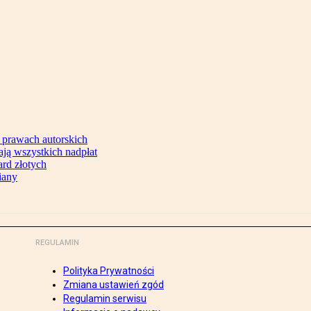
 prawach autorskich
ją wszystkich nadpłat
ard złotych
iany
REGULAMIN
Polityka Prywatności
Zmiana ustawień zgód
Regulamin serwisu