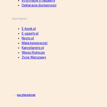
Informacje o nadawcy
Deklaracja dostępności
PARTNERZY
E-kiosk.pl
E-gazety.pl
Nexto.pl
Mała księgowość
Kancelarierp.pl
Wieści Rolnicze
Życie Warszawy
KALENDARIUM