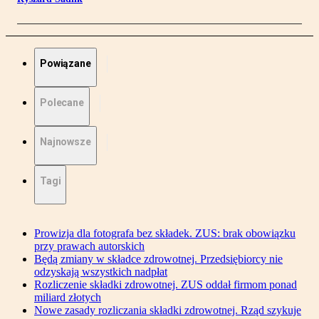
Powiązane
Polecane
Najnowsze
Tagi
Prowizja dla fotografa bez składek. ZUS: brak obowiązku
przy prawach autorskich
Będą zmiany w składce zdrowotnej. Przedsiębiorcy nie
odzyskają wszystkich nadpłat
Rozliczenie składki zdrowotnej. ZUS oddał firmom ponad
miliard złotych
Nowe zasady rozliczania składki zdrowotnej. Rząd szykuje