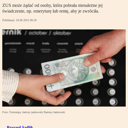
ZUS może żądać od osoby, która pobrała nienależne jej
świadczenie, np. emeryturę lub rentę, aby je zwróciła.
Publikacja:
18.06.2013 06:50
Foto: Fotorzepa, bartosz jankowski Bartosz Jankowski
Ryszard Sadlik