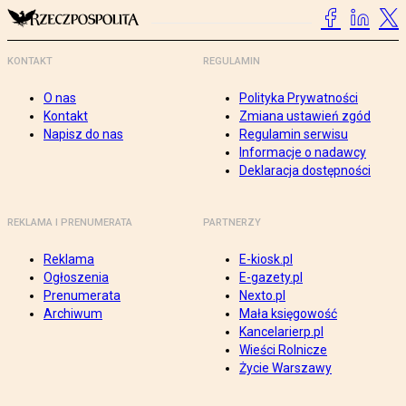
KONTAKT
REGULAMIN
O nas
Polityka Prywatności
Kontakt
Zmiana ustawień zgód
Napisz do nas
Regulamin serwisu
Informacje o nadawcy
Deklaracja dostępności
REKLAMA I PRENUMERATA
PARTNERZY
Reklama
E-kiosk.pl
Ogłoszenia
E-gazety.pl
Prenumerata
Nexto.pl
Archiwum
Mała księgowość
Kancelarierp.pl
Wieści Rolnicze
Życie Warszawy