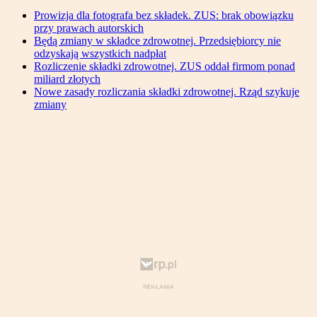
Prowizja dla fotografa bez składek. ZUS: brak obowiązku
przy prawach autorskich
Będą zmiany w składce zdrowotnej. Przedsiębiorcy nie
odzyskają wszystkich nadpłat
Rozliczenie składki zdrowotnej. ZUS oddał firmom ponad
miliard złotych
Nowe zasady rozliczania składki zdrowotnej. Rząd szykuje
zmiany