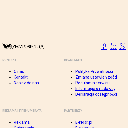
KONTAKT
REGULAMIN
O nas
Polityka Prywatności
Kontakt
Zmiana ustawień zgód
Napisz do nas
Regulamin serwisu
Informacje o nadawcy
Deklaracja dostępności
REKLAMA I PRENUMERATA
PARTNERZY
Reklama
E-kiosk.pl