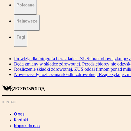
Polecane
Najnowsze
Tagi
Prowizja dla fotografa bez składek. ZUS: brak obowiązku przy
Będą zmiany w składce zdrowotnej. Przedsiębiorcy nie odzyska
Rozliczenie składki zdrowotnej. ZUS oddał firmom ponad mili
Nowe zasady rozliczania składki zdrowotnej. Rząd szykuje zm
KONTAKT
O nas
Kontakt
Napisz do nas