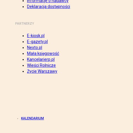
Informacje o nadawcy
Deklaracja dostępności
PARTNERZY
E-kiosk.pl
E-gazety.pl
Nexto.pl
Mała księgowość
Kancelarierp.pl
Wieści Rolnicze
Życie Warszawy
KALENDARIUM