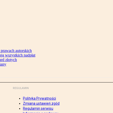
 prawach autorskich
ją wszystkich nadpłat
ard złotych
iany
REGULAMIN
Polityka Prywatności
Zmiana ustawień zgód
Regulamin serwisu