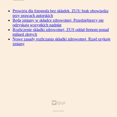
Prowizja dla fotografa bez składek. ZUS: brak obowiązku
przy prawach autorskich
Będą zmiany w składce zdrowotnej. Przedsiębiorcy nie
odzyskają wszystkich nadpłat
Rozliczenie składki zdrowotnej. ZUS oddał firmom ponad
miliard złotych
Nowe zasady rozliczania składki zdrowotnej. Rząd szykuje
zmiany