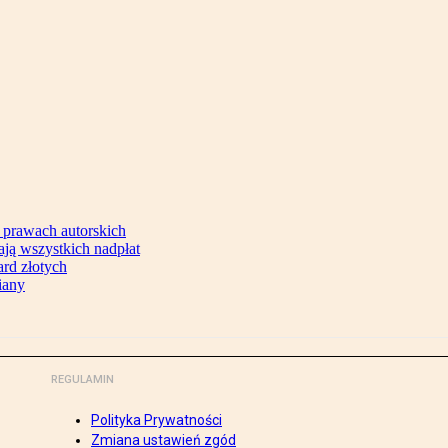
 prawach autorskich
ją wszystkich nadpłat
ard złotych
iany
REGULAMIN
Polityka Prywatności
Zmiana ustawień zgód