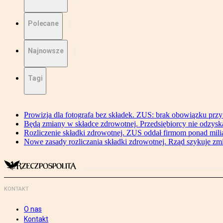
Polecane
Najnowsze
Tagi
Prowizja dla fotografa bez składek. ZUS: brak obowiązku przy
Będą zmiany w składce zdrowotnej. Przedsiębiorcy nie odzyska
Rozliczenie składki zdrowotnej. ZUS oddał firmom ponad mili
Nowe zasady rozliczania składki zdrowotnej. Rząd szykuje zm
KONTAKT
O nas
Kontakt