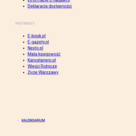
Informacje o nadawcy
Deklaracja dostępności
PARTNERZY
E-kiosk.pl
E-gazety.pl
Nexto.pl
Mała księgowość
Kancelarierp.pl
Wieści Rolnicze
Życie Warszawy
KALENDARIUM