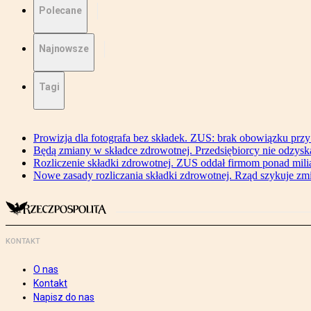
Polecane
Najnowsze
Tagi
Prowizja dla fotografa bez składek. ZUS: brak obowiązku przy
Będą zmiany w składce zdrowotnej. Przedsiębiorcy nie odzyska
Rozliczenie składki zdrowotnej. ZUS oddał firmom ponad mili
Nowe zasady rozliczania składki zdrowotnej. Rząd szykuje zm
KONTAKT
O nas
Kontakt
Napisz do nas