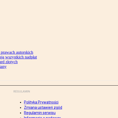
 prawach autorskich
ją wszystkich nadpłat
ard złotych
iany
REGULAMIN
Polityka Prywatności
Zmiana ustawień zgód
Regulamin serwisu