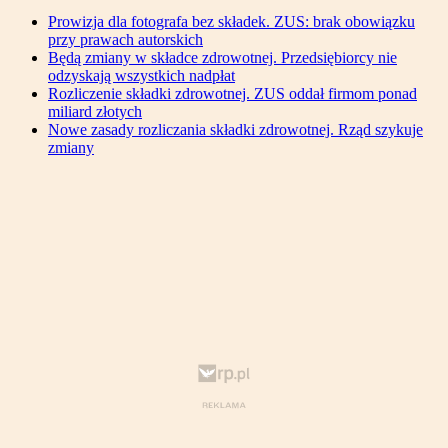
Prowizja dla fotografa bez składek. ZUS: brak obowiązku
przy prawach autorskich
Będą zmiany w składce zdrowotnej. Przedsiębiorcy nie
odzyskają wszystkich nadpłat
Rozliczenie składki zdrowotnej. ZUS oddał firmom ponad
miliard złotych
Nowe zasady rozliczania składki zdrowotnej. Rząd szykuje
zmiany