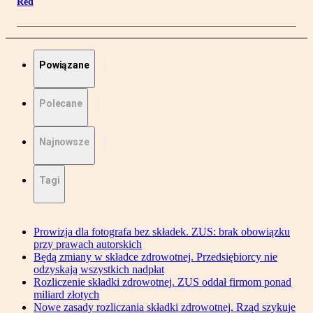
Red
Powiązane
Polecane
Najnowsze
Tagi
Prowizja dla fotografa bez składek. ZUS: brak obowiązku
przy prawach autorskich
Będą zmiany w składce zdrowotnej. Przedsiębiorcy nie
odzyskają wszystkich nadpłat
Rozliczenie składki zdrowotnej. ZUS oddał firmom ponad
miliard złotych
Nowe zasady rozliczania składki zdrowotnej. Rząd szykuje