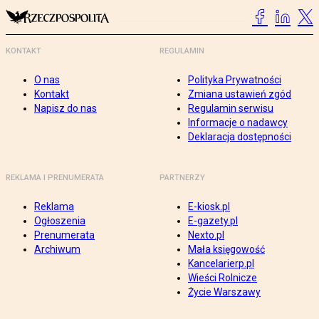
KONTAKT
REGULAMIN
O nas
Polityka Prywatności
Kontakt
Zmiana ustawień zgód
Napisz do nas
Regulamin serwisu
Informacje o nadawcy
Deklaracja dostępności
REKLAMA I PRENUMERATA
PARTNERZY
Reklama
E-kiosk.pl
Ogłoszenia
E-gazety.pl
Prenumerata
Nexto.pl
Archiwum
Mała księgowość
Kancelarierp.pl
Wieści Rolnicze
Życie Warszawy