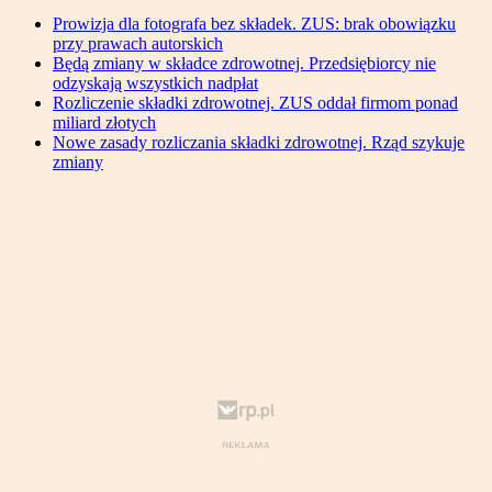
Prowizja dla fotografa bez składek. ZUS: brak obowiązku
przy prawach autorskich
Będą zmiany w składce zdrowotnej. Przedsiębiorcy nie
odzyskają wszystkich nadpłat
Rozliczenie składki zdrowotnej. ZUS oddał firmom ponad
miliard złotych
Nowe zasady rozliczania składki zdrowotnej. Rząd szykuje
zmiany