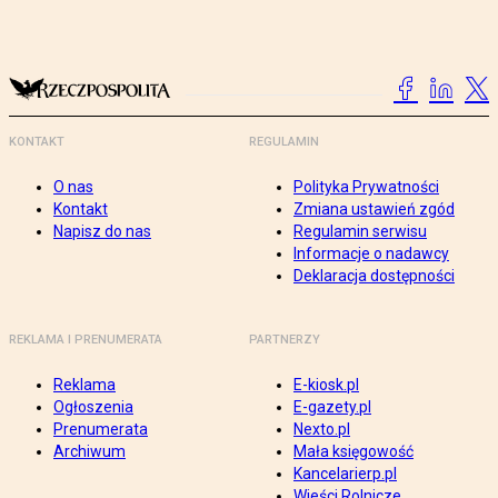
KONTAKT
REGULAMIN
O nas
Polityka Prywatności
Kontakt
Zmiana ustawień zgód
Napisz do nas
Regulamin serwisu
Informacje o nadawcy
Deklaracja dostępności
REKLAMA I PRENUMERATA
PARTNERZY
Reklama
E-kiosk.pl
Ogłoszenia
E-gazety.pl
Prenumerata
Nexto.pl
Archiwum
Mała księgowość
Kancelarierp.pl
Wieści Rolnicze