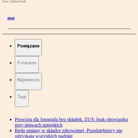
Foto: Adobe Stock
mat
Powiązane
Polecane
Najnowsze
Tagi
Prowizja dla fotografa bez składek. ZUS: brak obowiązku
przy prawach autorskich
Będą zmiany w składce zdrowotnej. Przedsiębiorcy nie
odzyskają wszystkich nadpłat