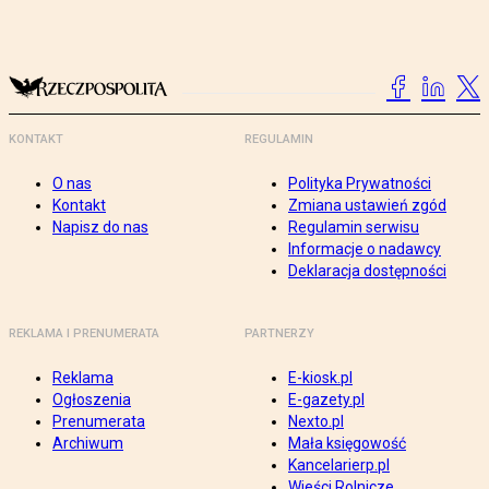
KONTAKT
REGULAMIN
O nas
Polityka Prywatności
Kontakt
Zmiana ustawień zgód
Napisz do nas
Regulamin serwisu
Informacje o nadawcy
Deklaracja dostępności
REKLAMA I PRENUMERATA
PARTNERZY
Reklama
E-kiosk.pl
Ogłoszenia
E-gazety.pl
Prenumerata
Nexto.pl
Archiwum
Mała księgowość
Kancelarierp.pl
Wieści Rolnicze