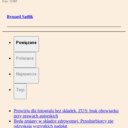
Foto: 123RF
Ryszard Sadlik
Powiązane
Polecane
Najnowsze
Tagi
Prowizja dla fotografa bez składek. ZUS: brak obowiązku
przy prawach autorskich
Będą zmiany w składce zdrowotnej. Przedsiębiorcy nie
odzyskają wszystkich nadpłat