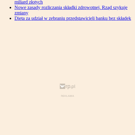
miliard złotych
Nowe zasady rozliczania składki zdrowotnej. Rząd szykuje
zmiany
Dieta za udział w zebraniu przedstawicieli banku bez składek