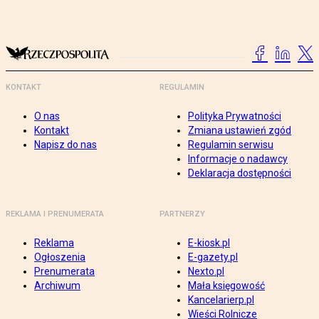
KONTAKT
REGULAMIN
O nas
Polityka Prywatności
Kontakt
Zmiana ustawień zgód
Napisz do nas
Regulamin serwisu
Informacje o nadawcy
Deklaracja dostępności
REKLAMA I PRENUMERATA
PARTNERZY
Reklama
E-kiosk.pl
Ogłoszenia
E-gazety.pl
Prenumerata
Nexto.pl
Archiwum
Mała księgowość
Kancelarierp.pl
Wieści Rolnicze