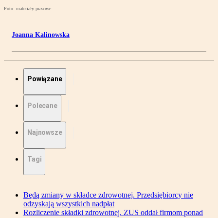
Foto: materiały prasowe
Joanna Kalinowska
Powiązane
Polecane
Najnowsze
Tagi
Będą zmiany w składce zdrowotnej. Przedsiębiorcy nie
odzyskają wszystkich nadpłat
Rozliczenie składki zdrowotnej. ZUS oddał firmom ponad