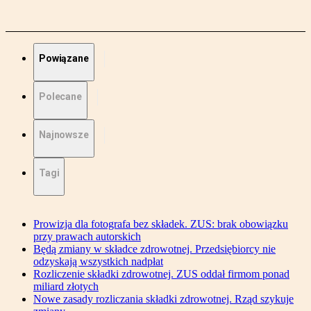
Powiązane
Polecane
Najnowsze
Tagi
Prowizja dla fotografa bez składek. ZUS: brak obowiązku
przy prawach autorskich
Będą zmiany w składce zdrowotnej. Przedsiębiorcy nie
odzyskają wszystkich nadpłat
Rozliczenie składki zdrowotnej. ZUS oddał firmom ponad
miliard złotych
Nowe zasady rozliczania składki zdrowotnej. Rząd szykuje