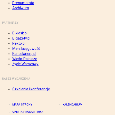
Prenumerata
Archiwum
PARTNERZY
E-kiosk.pl
E-gazety.pl
Nexto.pl
Mała księgowość
Kancelarierp.pl
Wieści Rolnicze
Życie Warszawy
NASZE WYDARZENIA
Szkolenia i konferencje
MAPA STRONY
KALENDARIUM
OFERTA PRODUKTOWA