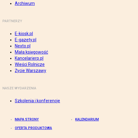
Archiwum
PARTNERZY
E-kiosk.pl
E-gazety.pl
Nexto.pl
Mała księgowość
Kancelarierp.pl
Wieści Rolnicze
Życie Warszawy
NASZE WYDARZENIA
Szkolenia i konferencje
MAPA STRONY
KALENDARIUM
OFERTA PRODUKTOWA