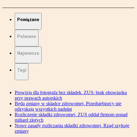
Powiązane
Polecane
Najnowsze
Tagi
Prowizja dla fotografa bez składek. ZUS: brak obowiązku
przy prawach autorskich
Będą zmiany w składce zdrowotnej. Przedsiębiorcy nie
odzyskają wszystkich nadpłat
Rozliczenie składki zdrowotnej. ZUS oddał firmom ponad
miliard złotych
Nowe zasady rozliczania składki zdrowotnej. Rząd szykuje
zmiany