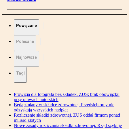
Powiązane
Polecane
Najnowsze
Tagi
Prowizja dla fotografa bez składek. ZUS: brak obowiązku
przy prawach autorskich
Będą zmiany w składce zdrowotnej. Przedsiębiorcy nie
odzyskają wszystkich nadpłat
Rozliczenie składki zdrowotnej. ZUS oddał firmom ponad
miliard złotych
Nowe zasady rozliczania składki zdrowotnej. Rząd szykuje