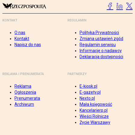
KONTAKT
REGULAMIN
O nas
Polityka Prywatności
Kontakt
Zmiana ustawień zgód
Napisz do nas
Regulamin serwisu
Informacje o nadawcy
Deklaracja dostępności
REKLAMA I PRENUMERATA
PARTNERZY
Reklama
E-kiosk.pl
Ogłoszenia
E-gazety.pl
Prenumerata
Nexto.pl
Archiwum
Mała księgowość
Kancelarierp.pl
Wieści Rolnicze
Życie Warszawy