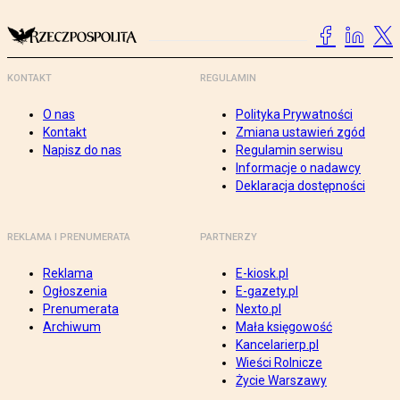
KONTAKT
REGULAMIN
O nas
Polityka Prywatności
Kontakt
Zmiana ustawień zgód
Napisz do nas
Regulamin serwisu
Informacje o nadawcy
Deklaracja dostępności
REKLAMA I PRENUMERATA
PARTNERZY
Reklama
E-kiosk.pl
Ogłoszenia
E-gazety.pl
Prenumerata
Nexto.pl
Archiwum
Mała księgowość
Kancelarierp.pl
Wieści Rolnicze
Życie Warszawy