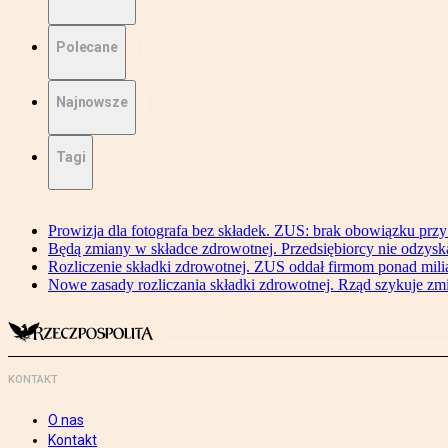
Polecane
Najnowsze
Tagi
Prowizja dla fotografa bez składek. ZUS: brak obowiązku przy
Będą zmiany w składce zdrowotnej. Przedsiębiorcy nie odzyska
Rozliczenie składki zdrowotnej. ZUS oddał firmom ponad mili
Nowe zasady rozliczania składki zdrowotnej. Rząd szykuje zm
KONTAKT
O nas
Kontakt