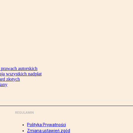
 prawach autorskich
ją wszystkich nadpłat
ard złotych
iany
REGULAMIN
Polityka Prywatności
Zmiana ustawień zgód