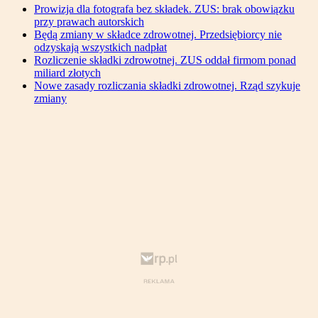
Prowizja dla fotografa bez składek. ZUS: brak obowiązku
przy prawach autorskich
Będą zmiany w składce zdrowotnej. Przedsiębiorcy nie
odzyskają wszystkich nadpłat
Rozliczenie składki zdrowotnej. ZUS oddał firmom ponad
miliard złotych
Nowe zasady rozliczania składki zdrowotnej. Rząd szykuje
zmiany