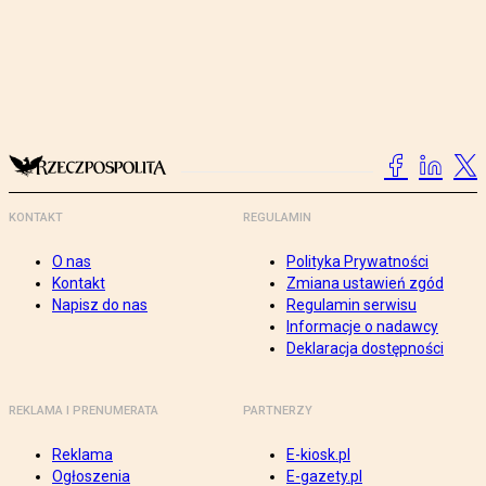
KONTAKT
REGULAMIN
O nas
Polityka Prywatności
Kontakt
Zmiana ustawień zgód
Napisz do nas
Regulamin serwisu
Informacje o nadawcy
Deklaracja dostępności
REKLAMA I PRENUMERATA
PARTNERZY
Reklama
E-kiosk.pl
Ogłoszenia
E-gazety.pl