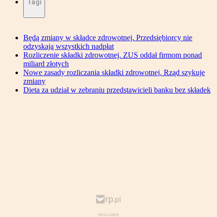
Tagi
Będą zmiany w składce zdrowotnej. Przedsiębiorcy nie
odzyskają wszystkich nadpłat
Rozliczenie składki zdrowotnej. ZUS oddał firmom ponad
miliard złotych
Nowe zasady rozliczania składki zdrowotnej. Rząd szykuje
zmiany
Dieta za udział w zebraniu przedstawicieli banku bez składek