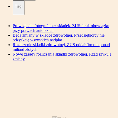
Tagi
Prowizja dla fotografa bez składek. ZUS: brak obowiązku
przy prawach autorskich
Będą zmiany w składce zdrowotnej. Przedsiębiorcy nie
odzyskają wszystkich nadpłat
Rozliczenie składki zdrowotnej. ZUS oddał firmom ponad
miliard złotych
Nowe zasady rozliczania składki zdrowotnej. Rząd szykuje
zmiany