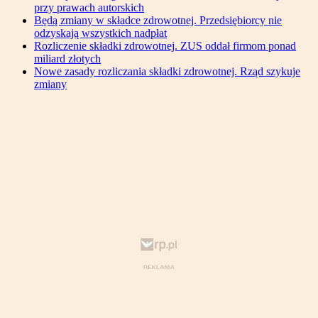
przy prawach autorskich
Będą zmiany w składce zdrowotnej. Przedsiębiorcy nie
odzyskają wszystkich nadpłat
Rozliczenie składki zdrowotnej. ZUS oddał firmom ponad
miliard złotych
Nowe zasady rozliczania składki zdrowotnej. Rząd szykuje
zmiany