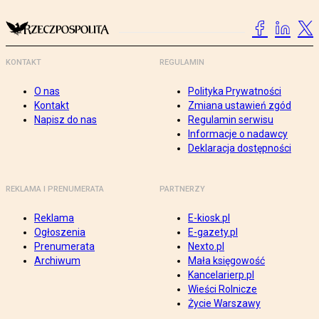
KONTAKT
REGULAMIN
O nas
Polityka Prywatności
Kontakt
Zmiana ustawień zgód
Napisz do nas
Regulamin serwisu
Informacje o nadawcy
Deklaracja dostępności
REKLAMA I PRENUMERATA
PARTNERZY
Reklama
E-kiosk.pl
Ogłoszenia
E-gazety.pl
Prenumerata
Nexto.pl
Archiwum
Mała księgowość
Kancelarierp.pl
Wieści Rolnicze
Życie Warszawy