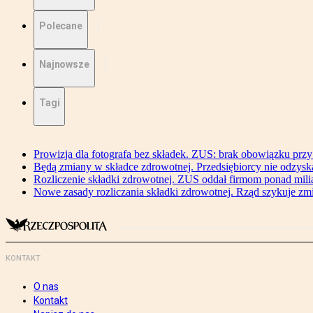
Polecane
Najnowsze
Tagi
Prowizja dla fotografa bez składek. ZUS: brak obowiązku przy
Będą zmiany w składce zdrowotnej. Przedsiębiorcy nie odzyska
Rozliczenie składki zdrowotnej. ZUS oddał firmom ponad mili
Nowe zasady rozliczania składki zdrowotnej. Rząd szykuje zm
KONTAKT
O nas
Kontakt