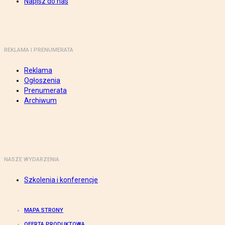
Napisz do nas
REKLAMA I PRENUMERATA
Reklama
Ogłoszenia
Prenumerata
Archiwum
NASZE WYDARZENIA
Szkolenia i konferencje
MAPA STRONY
OFERTA PRODUKTOWA