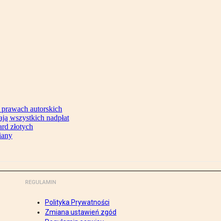
 prawach autorskich
ją wszystkich nadpłat
ard złotych
iany
REGULAMIN
Polityka Prywatności
Zmiana ustawień zgód