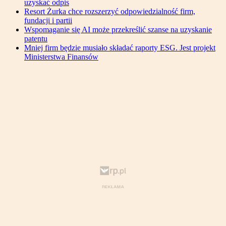
uzyskać odpis
Resort Żurka chce rozszerzyć odpowiedzialność firm,
fundacji i partii
Wspomaganie się AI może przekreślić szanse na uzyskanie
patentu
Mniej firm będzie musiało składać raporty ESG. Jest projekt
Ministerstwa Finansów