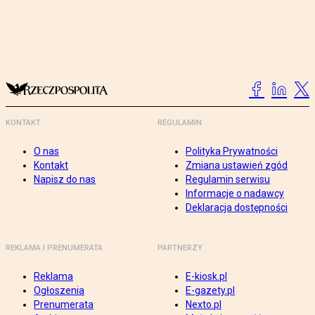
KONTAKT
REGULAMIN
O nas
Polityka Prywatności
Kontakt
Zmiana ustawień zgód
Napisz do nas
Regulamin serwisu
Informacje o nadawcy
Deklaracja dostępności
REKLAMA I PRENUMERATA
PARTNERZY
Reklama
E-kiosk.pl
Ogłoszenia
E-gazety.pl
Prenumerata
Nexto.pl