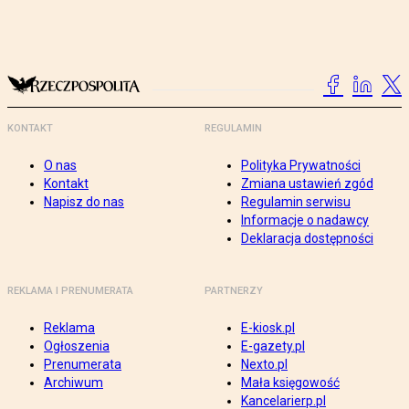
KONTAKT
REGULAMIN
O nas
Polityka Prywatności
Kontakt
Zmiana ustawień zgód
Napisz do nas
Regulamin serwisu
Informacje o nadawcy
Deklaracja dostępności
REKLAMA I PRENUMERATA
PARTNERZY
Reklama
E-kiosk.pl
Ogłoszenia
E-gazety.pl
Prenumerata
Nexto.pl
Archiwum
Mała księgowość
Kancelarierp.pl