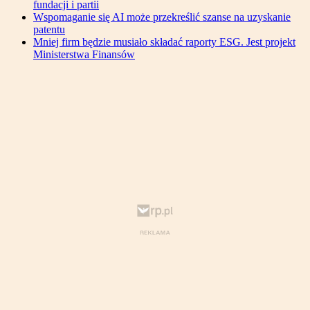
fundacji i partii
Wspomaganie się AI może przekreślić szanse na uzyskanie
patentu
Mniej firm będzie musiało składać raporty ESG. Jest projekt
Ministerstwa Finansów