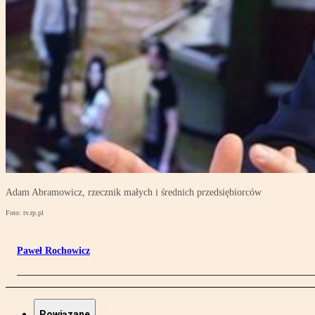
Adam Abramowicz, rzecznik małych i średnich przedsiębiorców
Foto: tv.rp.pl
Paweł Rochowicz
Powiązane