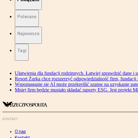
Polecane
Najnowsze
Tagi
Ułatwienia dla fundacji rodzinnych. Łatwiej sprawdzić dane i 
Resort Żurka chce rozszerzyć odpowiedzialność firm, fundacji i 
Wspomaganie się AI może przekreślić szanse na uzyskanie pat
Mniej firm będzie musiało składać raporty ESG. Jest projekt M
KONTAKT
O nas
Kontakt