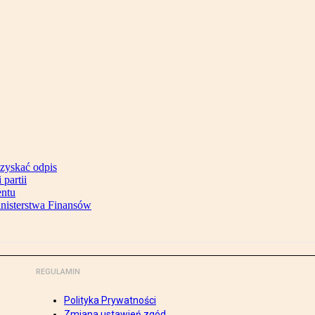
uzyskać odpis
partii
entu
inisterstwa Finansów
REGULAMIN
Polityka Prywatności
Zmiana ustawień zgód