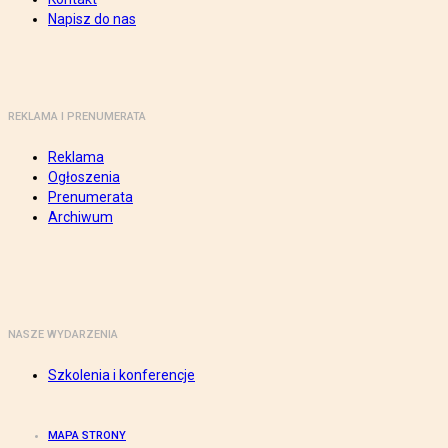
Napisz do nas
REKLAMA I PRENUMERATA
Reklama
Ogłoszenia
Prenumerata
Archiwum
NASZE WYDARZENIA
Szkolenia i konferencje
MAPA STRONY