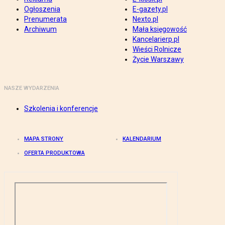
Ogłoszenia
E-gazety.pl
Prenumerata
Nexto.pl
Archiwum
Mała księgowość
Kancelarierp.pl
Wieści Rolnicze
Życie Warszawy
NASZE WYDARZENIA
Szkolenia i konferencje
MAPA STRONY
KALENDARIUM
OFERTA PRODUKTOWA