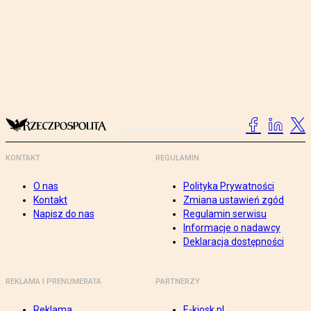
KONTAKT
REGULAMIN
O nas
Polityka Prywatności
Kontakt
Zmiana ustawień zgód
Napisz do nas
Regulamin serwisu
Informacje o nadawcy
Deklaracja dostępności
REKLAMA I PRENUMERATA
PARTNERZY
Reklama
E-kiosk.pl