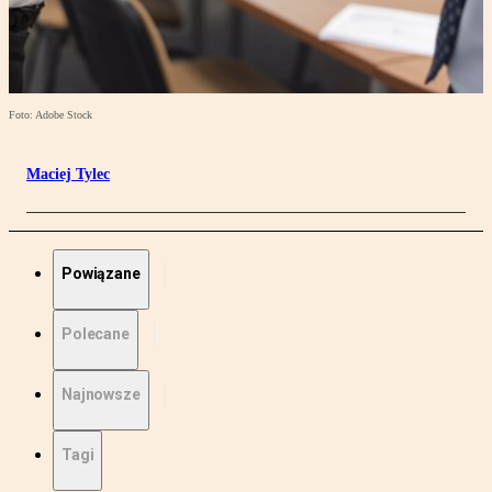
Foto: Adobe Stock
Maciej Tylec
Powiązane
Polecane
Najnowsze
Tagi