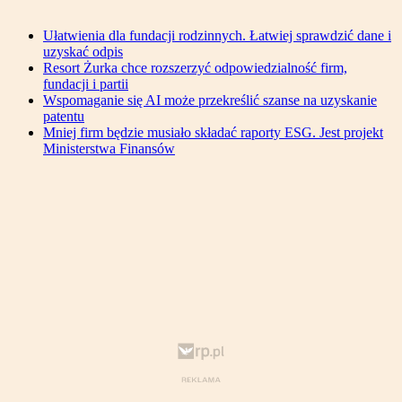
Ułatwienia dla fundacji rodzinnych. Łatwiej sprawdzić dane i
uzyskać odpis
Resort Żurka chce rozszerzyć odpowiedzialność firm,
fundacji i partii
Wspomaganie się AI może przekreślić szanse na uzyskanie
patentu
Mniej firm będzie musiało składać raporty ESG. Jest projekt
Ministerstwa Finansów