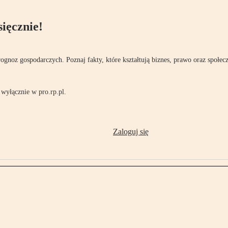
ięcznie!
rognoz gospodarczych. Poznaj fakty, które kształtują biznes, prawo oraz społec
wyłącznie w pro.rp.pl.
Zaloguj się