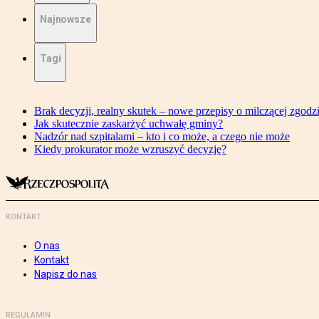
Najnowsze
Tagi
Brak decyzji, realny skutek – nowe przepisy o milczącej zgodz
Jak skutecznie zaskarżyć uchwałę gminy?
Nadzór nad szpitalami – kto i co może, a czego nie może
Kiedy prokurator może wzruszyć decyzję?
KONTAKT
O nas
Kontakt
Napisz do nas
REGULAMIN