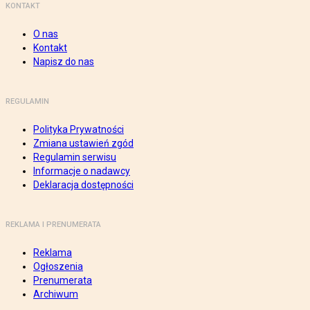
KONTAKT
O nas
Kontakt
Napisz do nas
REGULAMIN
Polityka Prywatności
Zmiana ustawień zgód
Regulamin serwisu
Informacje o nadawcy
Deklaracja dostępności
REKLAMA I PRENUMERATA
Reklama
Ogłoszenia
Prenumerata
Archiwum