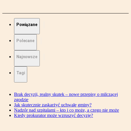
Powiązane
Polecane
Najnowsze
Tagi
Brak decyzji, realny skutek – nowe przepisy o milczącej
zgodzie
Jak skutecznie zaskarżyć uchwałę gminy?
Nadzór nad szpitalami – kto i co może, a czego nie może
Kiedy prokurator może wzruszyć decyzję?