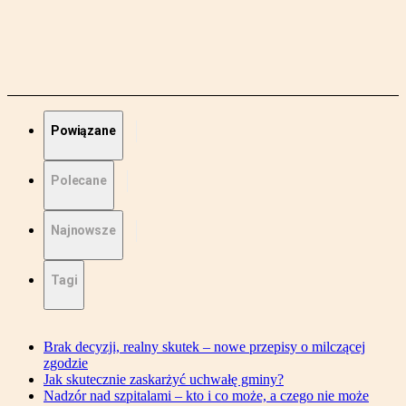
Powiązane
Polecane
Najnowsze
Tagi
Brak decyzji, realny skutek – nowe przepisy o milczącej
zgodzie
Jak skutecznie zaskarżyć uchwałę gminy?
Nadzór nad szpitalami – kto i co może, a czego nie może