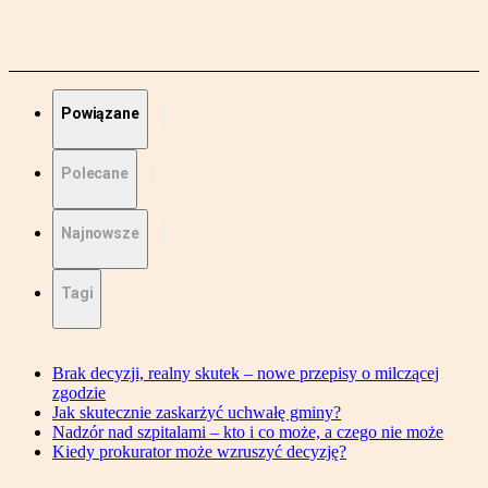
Powiązane
Polecane
Najnowsze
Tagi
Brak decyzji, realny skutek – nowe przepisy o milczącej
zgodzie
Jak skutecznie zaskarżyć uchwałę gminy?
Nadzór nad szpitalami – kto i co może, a czego nie może
Kiedy prokurator może wzruszyć decyzję?